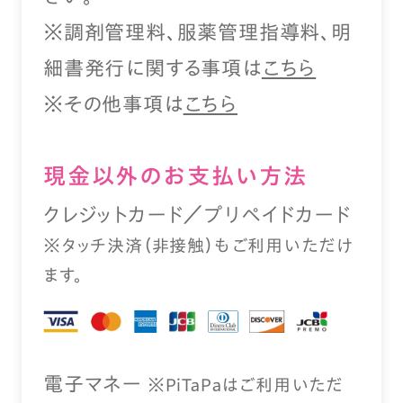
※調剤管理料、服薬管理指導料、明
細書発行に関する事項は
こちら
※その他事項は
こちら
現⾦以外のお⽀払い⽅法
クレジットカード／プリペイドカード
※タッチ決済（⾮接触）もご利⽤いただけ
ます。
電⼦マネー
※PiTaPaはご利⽤いただ