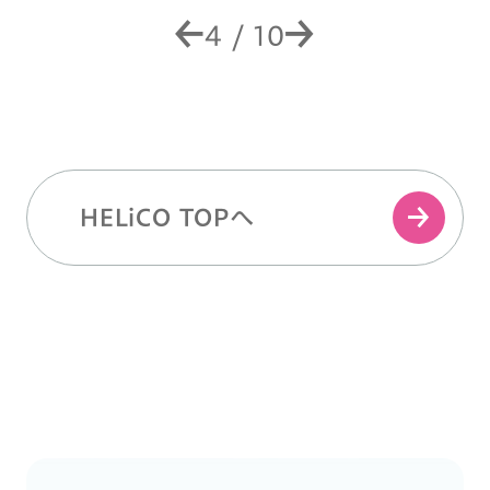
4
/
10
HELiCO TOPへ