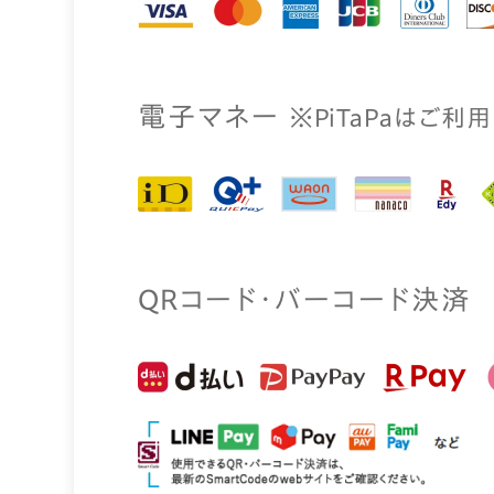
電⼦マネー
※PiTaPaはご利
QRコード・バーコード決済