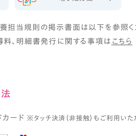
養担当規則の掲示書面は以下を参照く
導料、明細書発行に関する事項は
こちら
⽅法
ドカード
※タッチ決済（⾮接触）もご利⽤いた