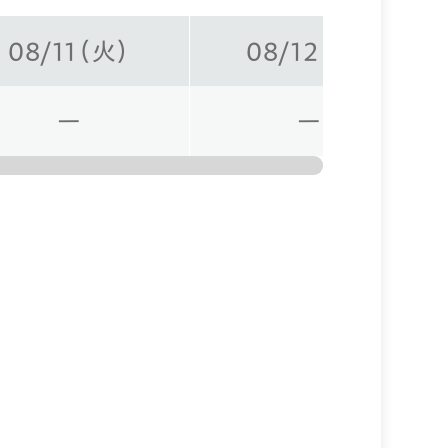
08/11（火）
08/12（水）
ー
ー