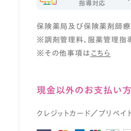
指導対応
保険薬局及び保険薬剤師療
※調剤管理料、服薬管理指
※その他事項は
こちら
現⾦以外のお⽀払い
クレジットカード／プリペイ