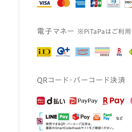
電⼦マネー
※PiTaPaはご利
QRコード・バーコード決済