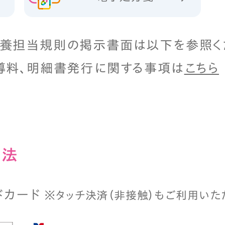
養担当規則の掲示書面は以下を参照く
導料、明細書発行に関する事項は
こちら
⽅法
ドカード
※タッチ決済（⾮接触）もご利⽤いた