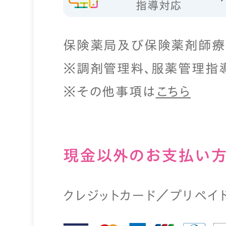
指導対応
保険薬局及び保険薬剤師療
※調剤管理料、服薬管理指
※その他事項は
こちら
現⾦以外のお⽀払い
クレジットカード／プリペイ