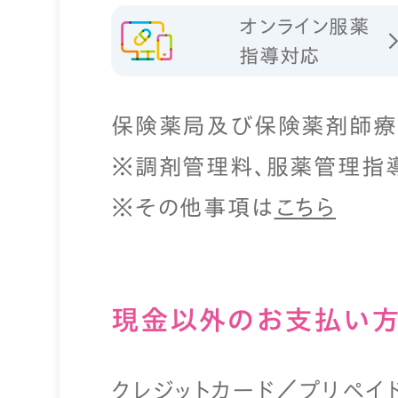
オンライン服薬
指導対応
保険薬局及び保険薬剤師療
※調剤管理料、服薬管理指
※その他事項は
こちら
現⾦以外のお⽀払い
クレジットカード／プリペイ