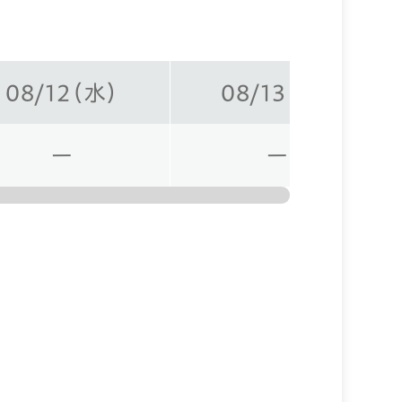
08/12（水）
08/13（木）
ー
ー