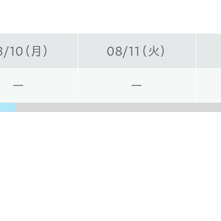
8/10（月）
08/11（火）
ー
ー
日