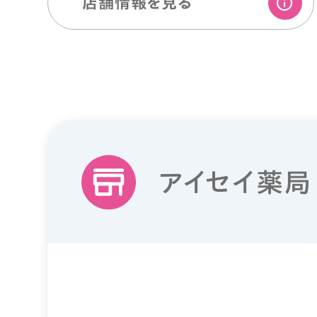
店舗情報を⾒る
アイセイ薬局