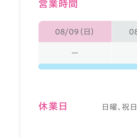
営業時間
08/09（日）
0
ー
休業⽇
日曜、祝