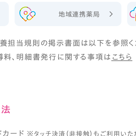
地域連携薬局
養担当規則の掲示書面は以下を参照く
導料、明細書発行に関する事項は
こちら
⽅法
ドカード
※タッチ決済（⾮接触）もご利⽤いた