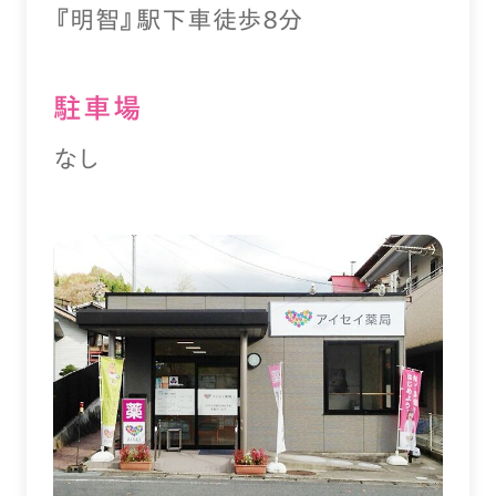
『明智』駅下車徒歩８分
駐⾞場
なし