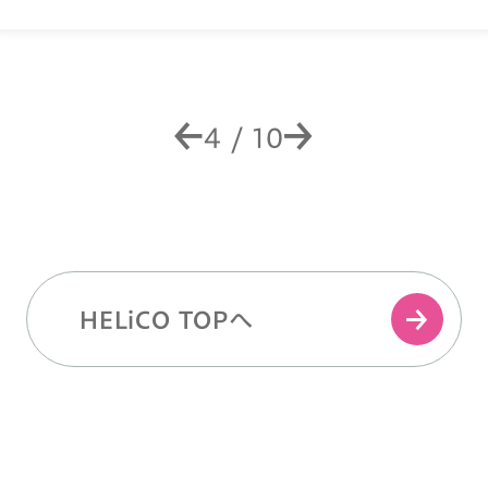
4
/
10
HELiCO TOPへ