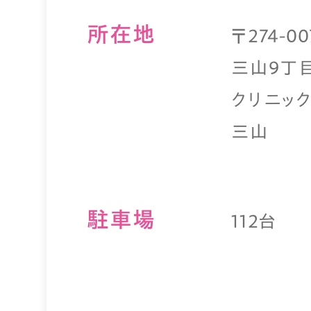
所在地
〒274-
三山9丁目
クリニッ
三山
駐⾞場
112台