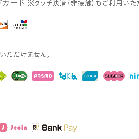
ドカード
※タッチ決済（⾮接触）もご利⽤いた
⽤いただけません。