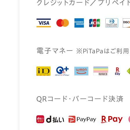
クレジットカード／プリペイ
電⼦マネー
※PiTaPaはご利
QRコード・バーコード決済