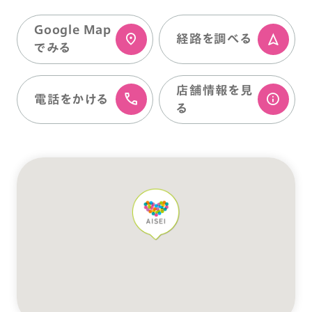
Google Map
経路を調べる
でみる
店舗情報を⾒
電話をかける
る