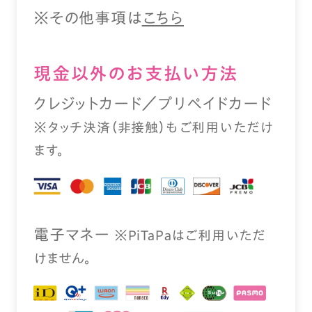
※その他事項は
こちら
現⾦以外のお⽀払い⽅法
クレジットカード／プリペイドカード
※タッチ決済（⾮接触）もご利⽤いただけ
ます。
電⼦マネー
※PiTaPaはご利⽤いただ
けません。