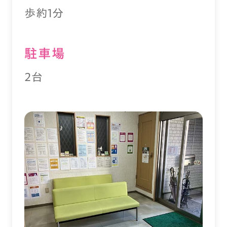
歩約1分
駐⾞場
2台