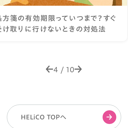
膀胱炎の症状は？「しみる・近い・残る」
のサインに要注意
4
/
10
HELiCO TOPへ