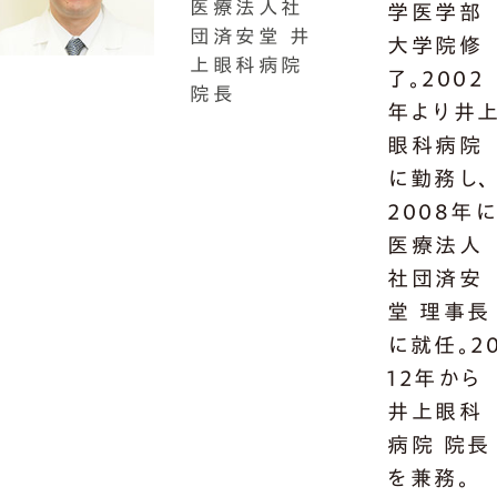
医療法人社
学医学部
団済安堂 井
大学院修
上眼科病院
了。2002
院長
年より井
眼科病院
に勤務し、
2008年
医療法人
社団済安
堂 理事長
に就任。2
12年から
井上眼科
病院 院長
を兼務。