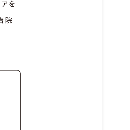
ビアを
治院