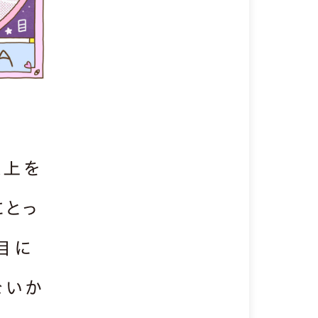
以上を
にとっ
目に
ないか