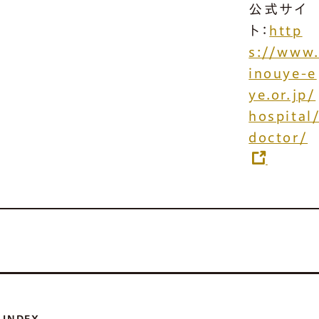
公式サイ
ト：
http
s://www
inouye-e
ye.or.jp/
hospital
doctor/