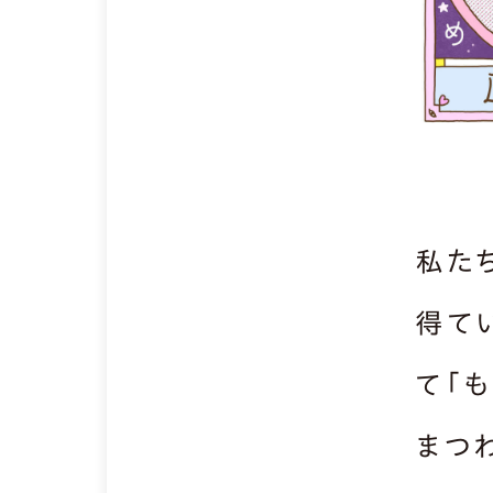
私た
得て
て「
まつ