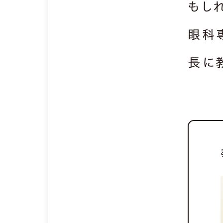
もし
眼科
長に