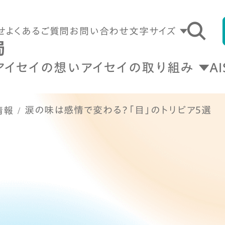
せ
よくあるご質問
お問い合わせ
文字サイズ
アイセイの想い
アイセイの取り組み
A
涙の味は感情で変わる？「目」のトリビア5選
情報