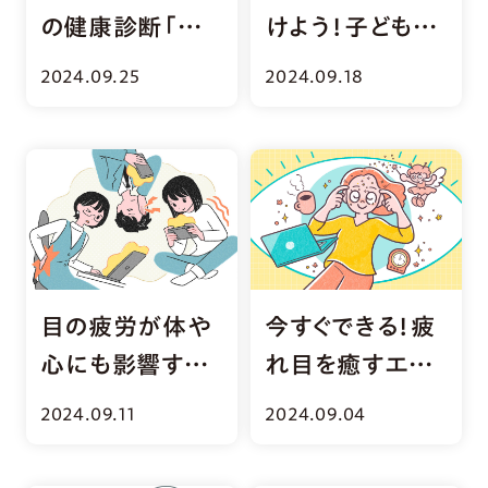
けよう！子どもの
の健康診断「アイ
目の不調サイン
ドック」体験レポ
2024.09.18
2024.09.25
目の疲労が体や
今すぐできる！疲
心にも影響す
れ目を癒すエク
る!?「VDT症候
ササイズ＆ツボ
2024.09.11
2024.09.04
群」とは
押し