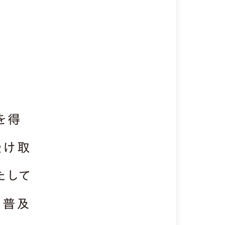
を得
受け取
たして
の普及