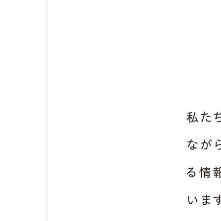
私た
なが
る情
いま