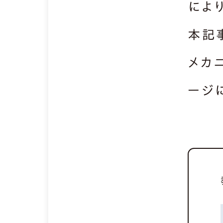
によ
本記
メカ
ージ