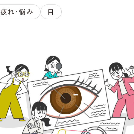
疲れ・悩み
目