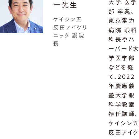
大学 医学
一先生
部 卒業。
ケイシン五
東京電力
反田アイクリ
病院 眼科
ニック 副院
科長やハ
長
ーバード
学医学部
などを経
て、2022
年慶應義
塾大学眼
科学教室
特任講師、
ケイシン
反田アイ