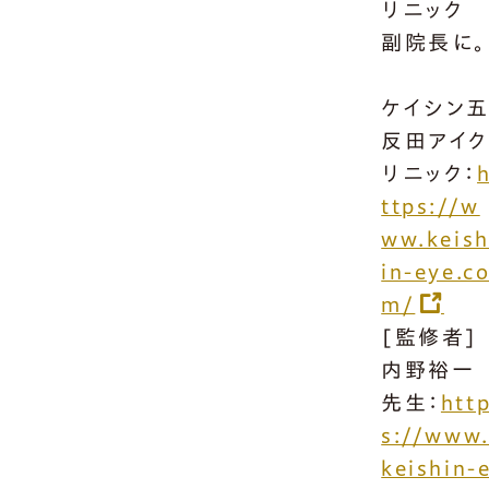
リニック
副院長に。
ケイシン
反田アイ
リニック：
ttps://w
ww.keis
in-eye.c
m/
[監修者]
内野裕一
先生：
htt
s://www
keishin-