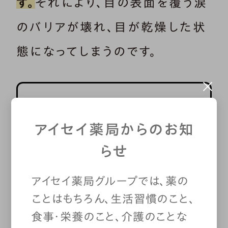
す。
それにより、目の表面を覆う涙
のバリアが壊れ、目が乾燥した状
態になってしまうのです。
VDT症候群とスマホ老
アイセイ薬局からのお知
眼は、同じ不調？
らせ
「スマホ老眼」という言葉を
アイセイ薬局グループでは、薬の
ことはもちろん、生活習慣のこと、
耳にしたことはありますか？
食事・栄養のこと、介護のことな
スマホ老眼は、ピントの距離