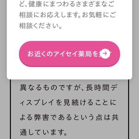
ど、健康にまつわるさまざまなご
が変わらない画面を長時間
相談にお応えします。お気軽にご
相談ください。
見続けることで毛様体筋が
凝り固まって、上手くピント
お近くのアイセイ薬局を探す
を合わせられなくなる状態
を指します。VDT症候群とは
異なるものですが、長時間デ
ィスプレイを見続けることに
よる弊害であるという点は共
通しています。