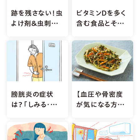
跡を残さない！虫
ビタミンDを多く
よけ剤＆虫刺さ
含む食品とその
れ薬の正しい選
効果とは？不足し
び方
たらどうなる？
膀胱炎の症状
【血圧や骨密度
は？「しみる・近
が気になる方に
い・残る」のサイ
おすすめ】減塩か
ンに要注意
き揚げ