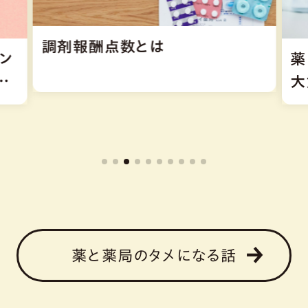
調剤報酬点数とは
ン
薬
処
大
薬と薬局のタメになる話