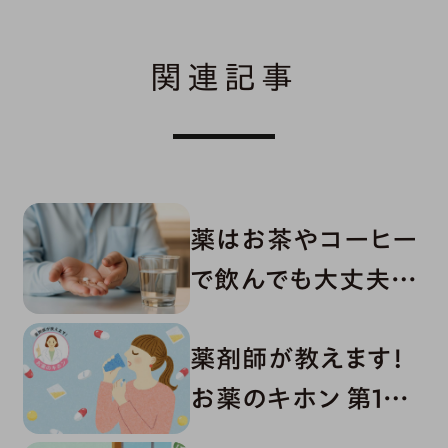
関連記事
薬はお茶やコーヒー
で飲んでも大丈夫？
正しい服用方法を解
薬剤師が教えます！
説
お薬のキホン 第1回
「薬はどう体を巡る