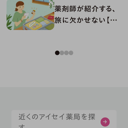
薬剤師が紹介する、
の？薬が効くメカニ
旅に欠かせない【常
ズム」
備薬リスト】
症状・お悩みから探す
部位から探す
近くのアイセイ薬局を探
す