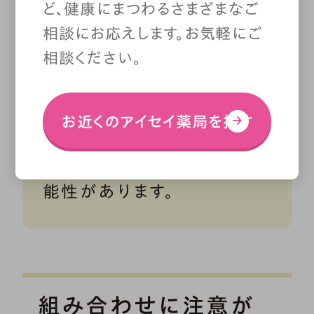
ど、健康にまつわるさまざまなご
の効き目が弱まることがわ
相談にお応えします。お気軽にご
かっています。ほかにも、ほう
相談ください。
れん草やブロッコリーも、た
お近くのアイセイ薬局を探す
くさん摂取するとワルファリ
ンの効き目を弱めてしまう可
能性があります。
組み合わせに注意が