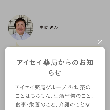
中間さん
たとえば、血液を固まりにくく
アイセイ薬局からのお知
してサラサラにする「ワルファ
らせ
リン」というお薬を、ビタミン
アイセイ薬局グループでは、薬の
Kを多く含む納豆やクロレ
ことはもちろん、生活習慣のこと、
食事・栄養のこと、介護のことな
ラ、青汁と一緒にとると、お薬