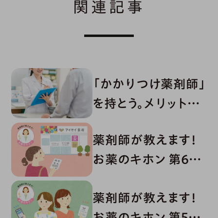
関連記事
「かかりつけ薬剤師」
を持とう。メリットや
利用方法などを解説
薬剤師が教えます！
お薬のキホン 第6回
「何をどうチェックす
薬剤師が教えます！
る？処方せんの見方
お薬のキホン 第5回
を解説」