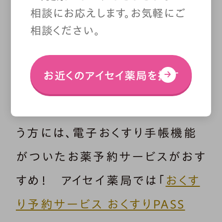
相談にお応えします。お気軽にご
相談ください。
おくすり手帳には便利
なWebサービスも
お近くのアイセイ薬局を探す
常に手帳を持ち歩くのが大変とい
う方には、電子おくすり手帳機能
がついたお薬予約サービスがおす
すめ！ アイセイ薬局では「
おくす
り予約サービス おくすりPASS