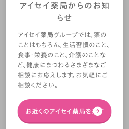
お笑い芸人1000人が選んだ「売
アイセイ薬局からのお知
れてないけど本当は面白い芸
らせ
人」ランキングで第1位を獲得し
たお笑い芸人・漫才師。
アイセイ薬局グループでは、薬の
YouTube：
三拍子のofficial ch
ことはもちろん、生活習慣のこと、
annel
食事・栄養のこと、介護のことな
高倉陵さん（左）
ど、健康にまつわるさまざまなご
1981年（昭和56年）2月16日生
相談にお応えします。お気軽にご
まれ。北海道出身。O型。趣味は
相談ください。
オリジナルソング作成、スキュー
バダイビング。特技は料理、一人
旅。
お近くのアイセイ薬局を探す
X：
@takakuraRyo
Instagram：
@takakulife