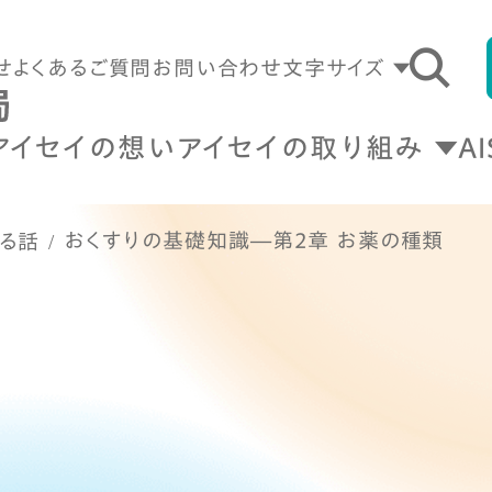
せ
よくあるご質問
お問い合わせ
文字サイズ
アイセイの想い
アイセイの取り組み
A
おくすりの基礎知識―第2章 お薬の種類
る話