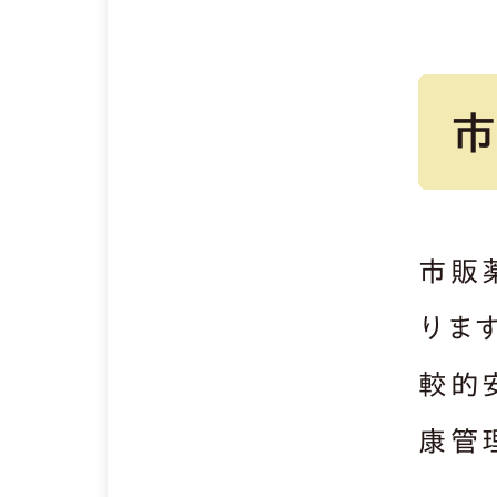
市販
りま
較的
康管