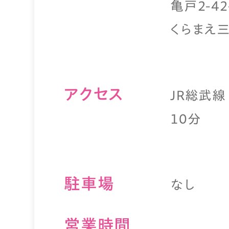
亀戸2-42
くらまえ三
アクセス
JR総武
１０分
駐⾞場
なし
営業時間