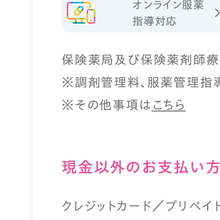
オンライン服薬
指導対応
保険薬局及び保険薬剤師療
※調剤管理料、服薬管理指
※その他事項は
こちら
現⾦以外のお⽀払い
クレジットカード／プリペイ