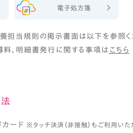
電子処方箋
養担当規則の掲示書面は以下を参照く
導料、明細書発行に関する事項は
こちら
⽅法
ドカード
※タッチ決済（⾮接触）もご利⽤いた