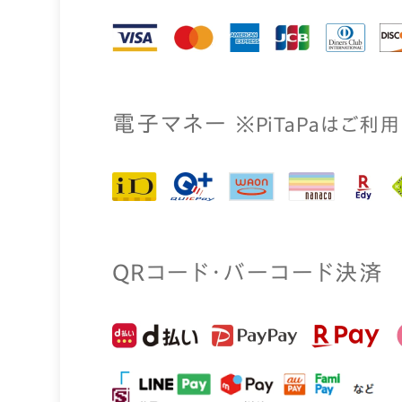
電⼦マネー
※PiTaPaはご利
QRコード・バーコード決済