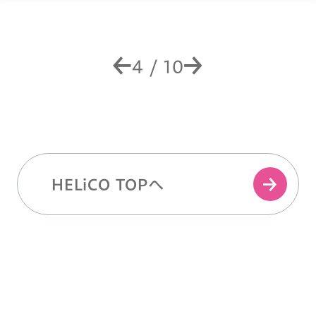
4
/
10
HELiCO TOPへ