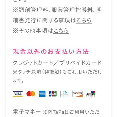
※調剤管理料、服薬管理指導料、明
細書発行に関する事項は
こちら
※その他事項は
こちら
現⾦以外のお⽀払い⽅法
クレジットカード／プリペイドカード
※タッチ決済（⾮接触）もご利⽤いただけ
ます。
電⼦マネー
※PiTaPaはご利⽤いただ