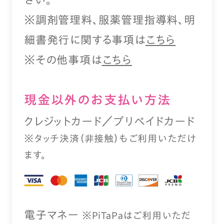
※調剤管理料、服薬管理指導料、明
細書発行に関する事項は
こちら
※その他事項は
こちら
現⾦以外のお⽀払い⽅法
クレジットカード／プリペイドカード
※タッチ決済（⾮接触）もご利⽤いただけ
ます。
電⼦マネー
※PiTaPaはご利⽤いただ