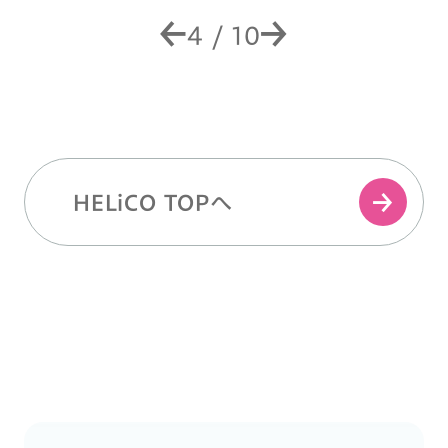
4
/
10
HELiCO TOPへ