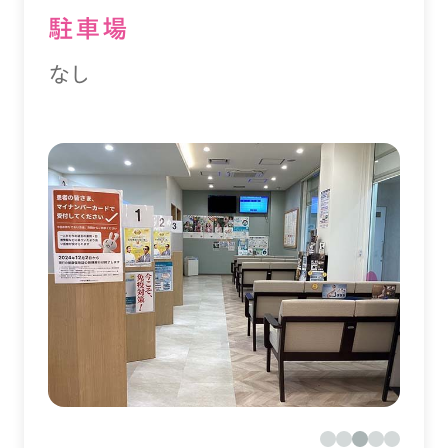
駐⾞場
なし