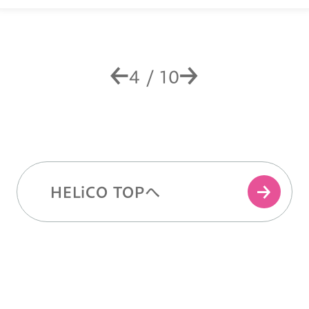
4
/
10
HELiCO TOPへ