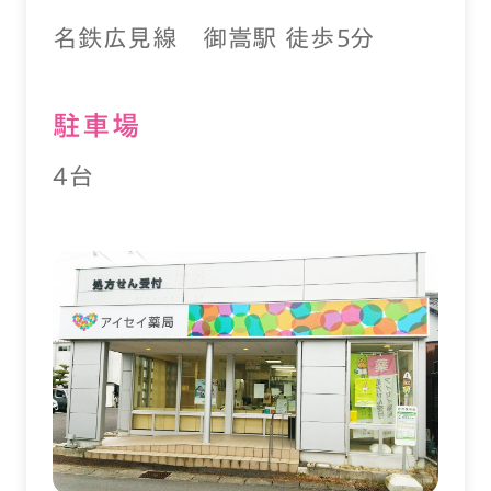
名鉄広見線 御嵩駅 徒歩５分
駐⾞場
4台