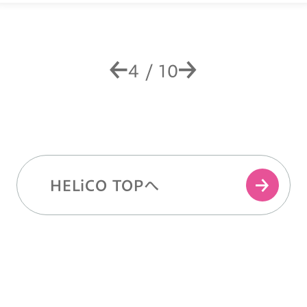
4
/
10
HELiCO TOPへ