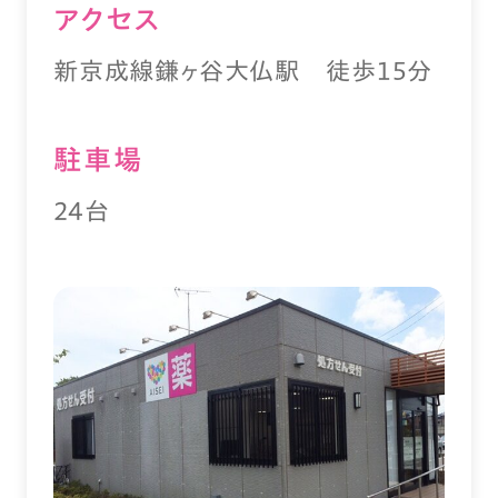
アクセス
新京成線鎌ヶ谷大仏駅 徒歩１５分
駐⾞場
24台