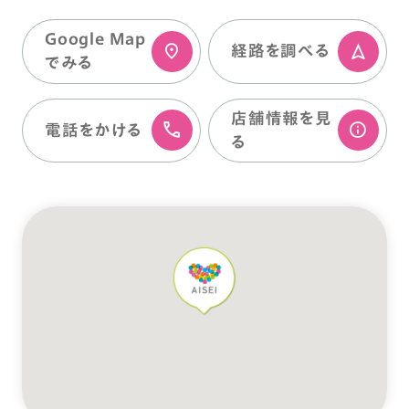
Google Map
経路を調べる
でみる
店舗情報を⾒
電話をかける
る