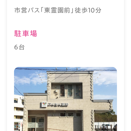
市営バス「東霊園前」徒歩10分
駐⾞場
6台