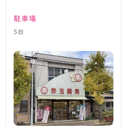
駐⾞場
5台