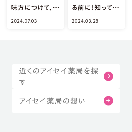
味方につけて、食
る前に！知ってお
べ過ぎ＆ドカ食
きたい「メタボリ
2024.07.03
2024.03.28
いをSTOP！
ックシンドロー
ム」
近くのアイセイ薬局を探
症状・お悩みから探す
す
部位から探す
アイセイ薬局の想い
健康習慣から探す