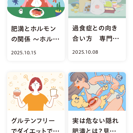
過食症との向き
肥満とホルモン
合い方 専門医
の関係 ～ホルモ
に聞く発症から
ンバランスを整
2025.10.08
2025.10.15
治療までの道の
える食事と習慣
り
～
グルテンフリー
実は危ない隠れ
でダイエットでき
肥満とは？見分