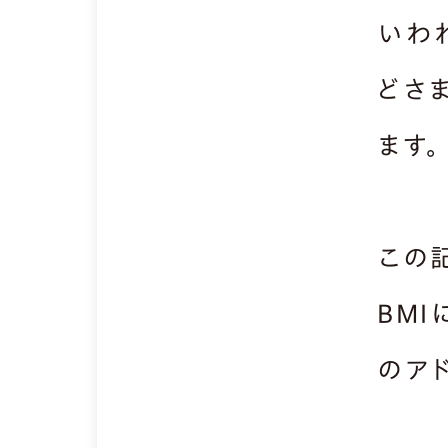
いわ
どさ
ます。
この
BM
のア