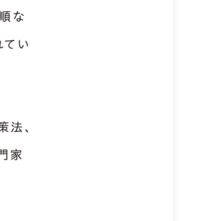
順な
れてい
策法、
門家