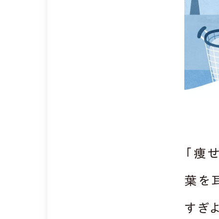
「痩
葉を
すぎ