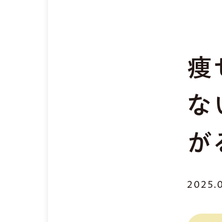
痩
な
が
2025.