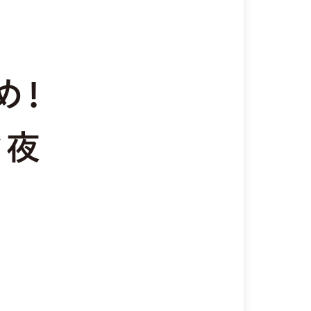
め！
お夜