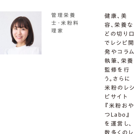
管理栄養
健康、美
士・米粉料
容、栄養な
理家
どの切り
でレシピ
発やコラ
執筆、栄養
監修を行
う。さらに
米粉のレ
ピサイト
『米粉お
つLabo』
を運営し、
数多くの