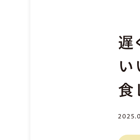
遅
い
食
2025.