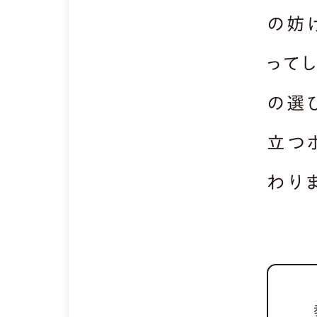
の妨
って
の選
立つ
わり