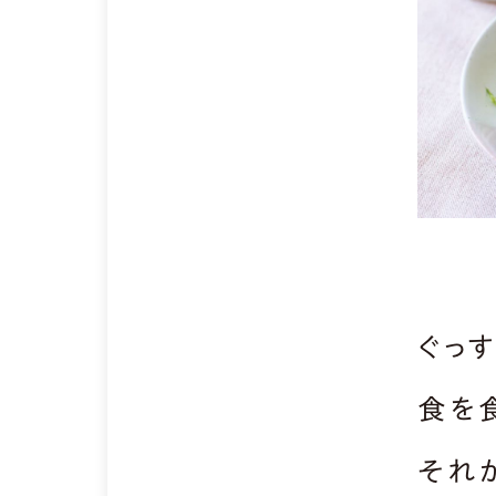
ぐっ
食を
それ