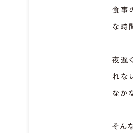
食事
な時間
夜遅
れな
なか
そん