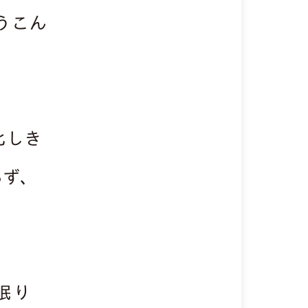
うこん
化しき
ず、
眠り