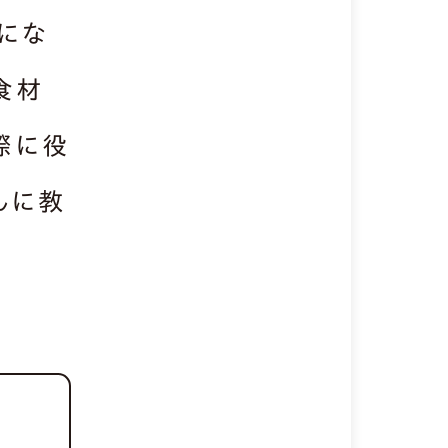
にな
食材
際に役
んに教