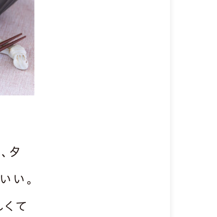
、夕
いい。
しくて