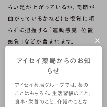
らい足が上がっているか、関節が
曲がっているかなど）を視覚に頼
らずに把握する「運動感覚・位置
感覚」などが含まれます。
アイセイ薬局からのお知
こうした機能は、加齢とともに徐々
らせ
に低下していきます。すると、自分
の体が傾いていることなどを認識
アイセイ薬局グループでは、薬の
ことはもちろん、生活習慣のこと、
できず、あるいは適切な姿勢に戻
食事・栄養のこと、介護のことな
すことができず、転倒リスクが高ま