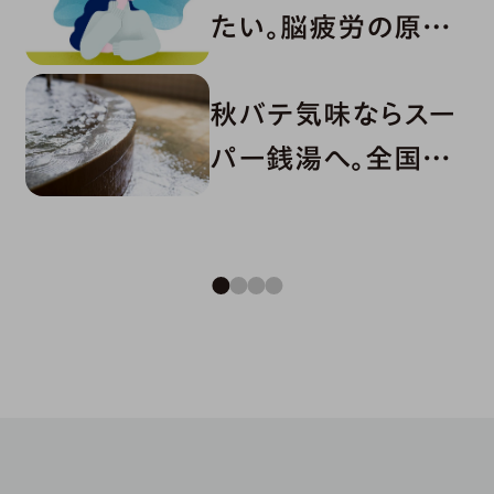
たい。脳疲労の原因
と対策は？
秋バテ気味ならスー
パー銭湯へ。全国お
すすめ施設8選
症状・お悩みから探す