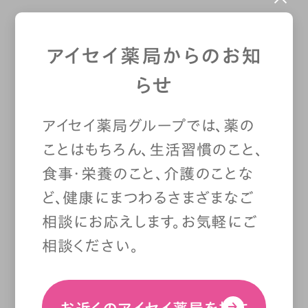
開放することも多いので、エアコ
アイセイ薬局からのお知
ンの温度を下げたり風量を強めに
らせ
設定したりすることも。そんなとき
は、
足元に冷気がたまりすぎない
アイセイ薬局グループでは、薬の
ことはもちろん、生活習慣のこと、
ように、扇風機やエアコンの「送
食事・栄養のこと、介護のことな
風」機能
を上手に使いましょう。
ど、健康にまつわるさまざまなご
相談にお応えします。お気軽にご
相談ください。