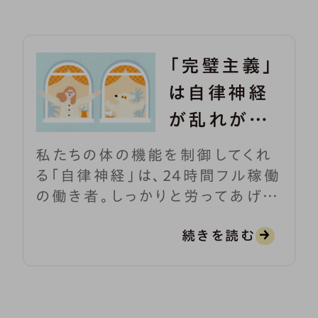
「完璧主義」
は自律神経
が乱れがち？
生活習慣や
私たちの体の機能を制御してくれ
性格でセル
る「自律神経」は、24時間フル稼働
の働き者。しっかりと労ってあげな
フチェック
いと、バランス良く体をコントロー
続きを読む
ルすることができなくなってしまい
ます。また自律神経は、環境、生活
習慣、性格などの影響を大きく受
けることも。自分は自律神経が乱