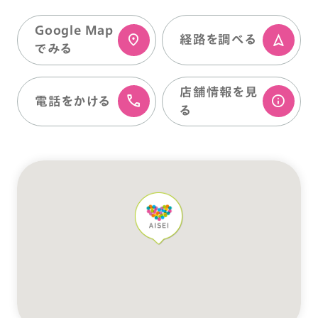
Google Map
経路を調べる
でみる
店舗情報を⾒
電話をかける
る