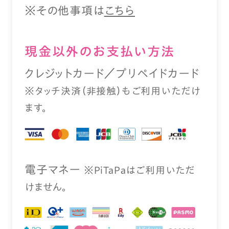
※その他事項は
こちら
現⾦以外のお⽀払い⽅法
クレジットカード／プリペイドカード
※タッチ決済（⾮接触）もご利⽤いただけ
ます。
電⼦マネー
※PiTaPaはご利⽤いただ
けません。