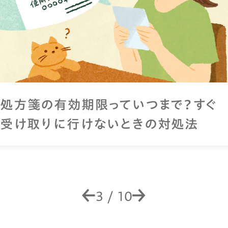
膀胱炎の症状は？「しみる・近い・残る」
のサインに要注意
4
/
10