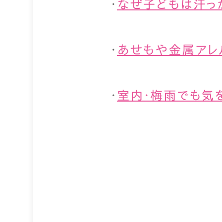
・
なぜ子どもは汗っ
・
あせもや金属アレ
・
室内・梅雨でも気