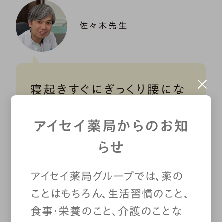
佐々木先生
寝起きすぐにぎっくり腰にな
る人が多いのは、寝ている間
アイセイ薬局からのお知
に筋肉が固まってしまうか
らせ
ら。起床直後は、体がまるで
アイセイ薬局グループでは、薬の
「油の切れた機械」のような
ことはもちろん、生活習慣のこと、
状態になっているので、急な
食事・栄養のこと、介護のことな