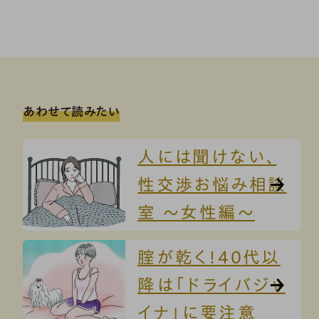
あわせて読みたい
人には聞けない、
性交渉お悩み相談
室 ～女性編～
腟が乾く！40代以
降は「ドライバジャ
イナ」に要注意