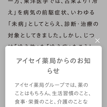
一方、東洋医学では、古来より「冷
え」を病気の前駆症状、いわゆる
「未病」としてとらえ、診断・治療の
対象としてきました。しかし、じつ
は「冷え性」も「冷え症」もこうし
た概念は日本特有のものなので
アイセイ薬局からのお知
す。漢方医学（日本の伝統的な医
らせ
学）においても、「冷え症」という
アイセイ薬局グループでは、薬の
言葉が用いられるようになったの
ことはもちろん、生活習慣のこと、
食事・栄養のこと、介護のことな
は、昭和の中頃からとされていま