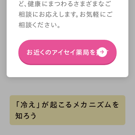
ど、健康にまつわるさまざまなご
す。漢方が「症」の字を使うのは、
相談にお応えします。お気軽にご
相談ください。
冷えを治療すべき対象だととらえ
ている証。「性」と「症」の違いに
お近くのアイセイ薬局を探す
は、こんな背景があったのです。
「冷え」が起こるメカニズムを
知ろう