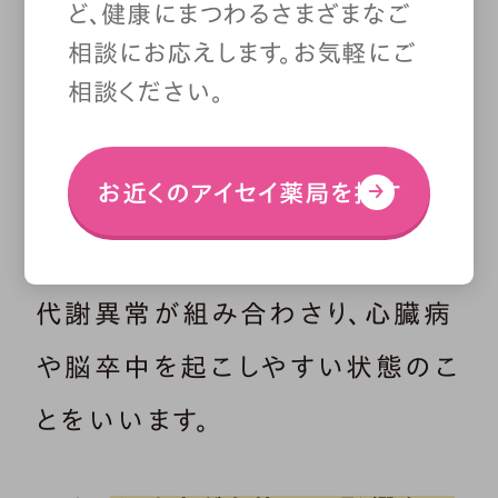
ど、健康にまつわるさまざまなご
を目的としています。
腹囲はメタ
相談にお応えします。お気軽にご
相談ください。
ボリックシンドローム（内臓脂肪
症候群：メタボ）の診断基準
として
お近くのアイセイ薬局を探す
用いられます。メタボとは、内臓脂
肪型肥満に高血圧・高血糖・脂質
代謝異常が組み合わさり、心臓病
や脳卒中を起こしやすい状態のこ
とをいいます。