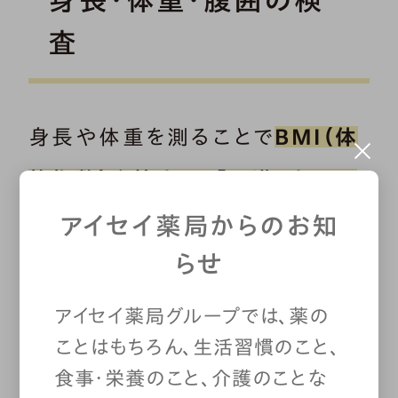
査
身長や体重を測ることで
BMI（体
格指数）を算出し、「肥満」あるい
は「やせ」の状態になっていない
アイセイ薬局からのお知
らせ
かを確かめます。
肥満は、高血圧
や脂質異常症、心筋梗塞、糖尿病
アイセイ薬局グループでは、薬の
ことはもちろん、生活習慣のこと、
などを含む生活習慣病を引き起こ
食事・栄養のこと、介護のことな
すため、そのリスクを判断すること