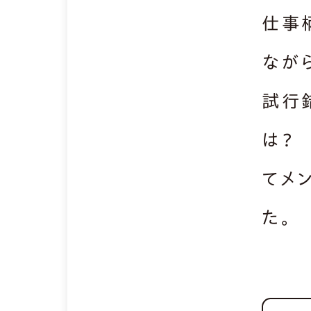
仕事
なが
試行
は？
てメ
た。