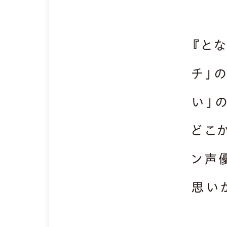
『と
チ」
い」
どこ
ン声
思い