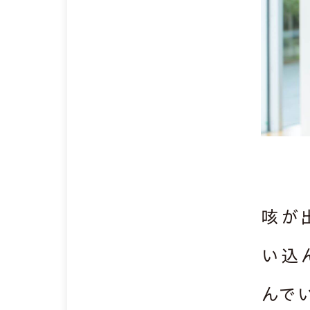
咳が
い込
んで