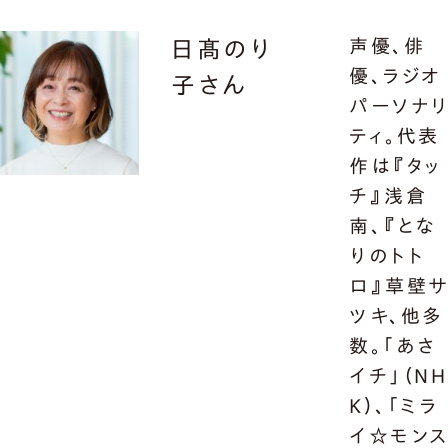
声優、俳
日髙のり
優、ラジオ
子さん
パーソナ
ティ。代表
作は『タッ
チ』浅倉
南、『とな
りのトト
ロ』草壁
ツキ、他多
数。「あさ
イチ」（NH
K）、「ミラ
イ☆モン