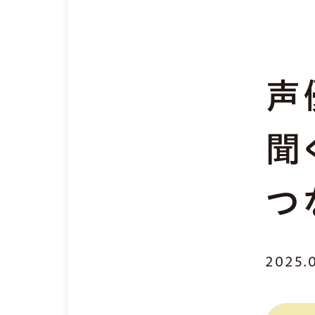
声
聞
つ
2025.