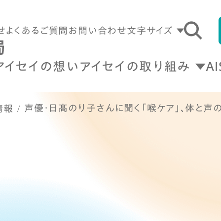
せ
よくあるご質問
お問い合わせ
文字サイズ
アイセイの想い
アイセイの取り組み
A
声優・日髙のり子さんに聞く「喉ケア」、体と声
情報