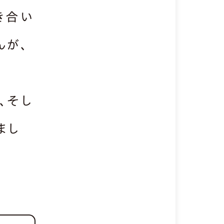
き合い
んが、
と
、そし
まし