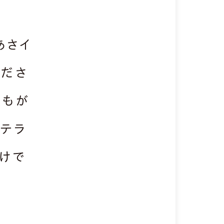
あさイ
くださ
誰もが
ベテラ
けで