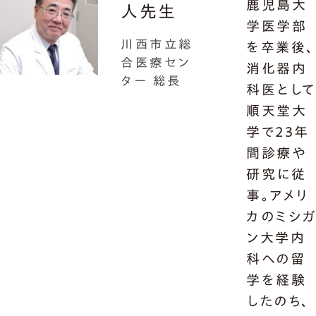
鹿児島大
人先生
学医学部
川西市立総
を卒業後、
合医療セン
消化器内
ター 総長
科医とし
順天堂大
学で23年
間診療や
研究に従
事。アメリ
カのミシ
ン大学内
科への留
学を経験
したのち、