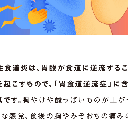
性食道炎は、胃酸が食道に逆流する
を起こすもので、「胃食道逆流症」に
気です。
胸やけや酸っぱいものが上が
うな感覚、食後の胸やみぞおちの痛み