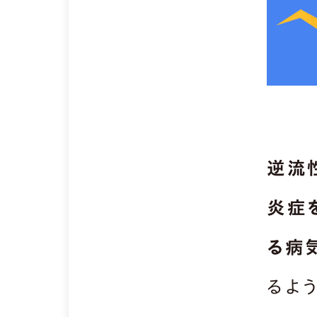
逆流
炎症
る病
るよ