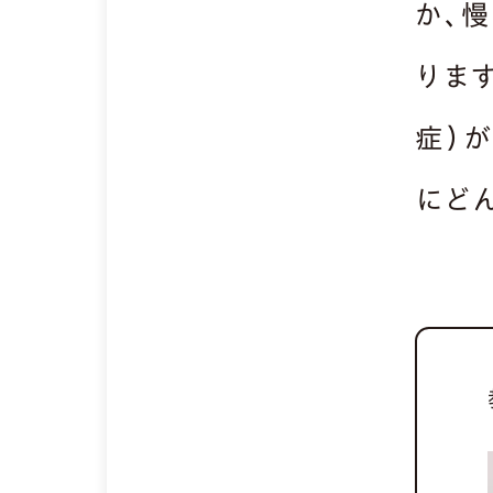
か、
りま
症）
にど