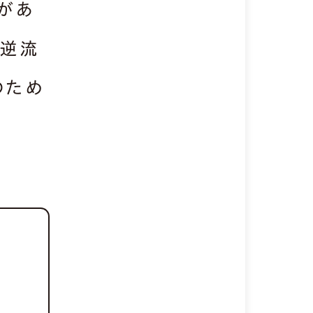
があ
道逆流
のため