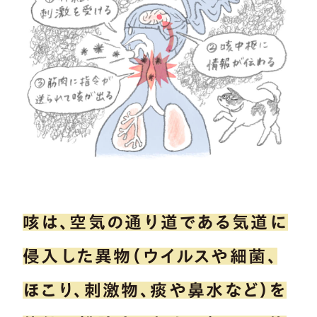
咳は、空気の通り道である気道に
侵入した異物（ウイルスや細菌、
ほこり、刺激物、痰や鼻水など）を