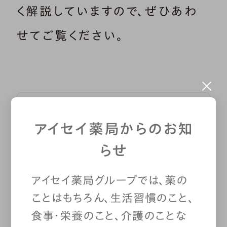
く解説していますので、ぜひあわ
せてご覧ください。
アレルギー
アイセイ薬局からのお知
はなぜ起こ
らせ
る？発症のメ
カニズムを
花粉症をはじめ、アトピー性皮膚
アイセイ薬局グループでは、薬の
知ろう
炎や気管支喘息、食物アレルギー
ことはもちろん、生活習慣のこと、
など、たくさんの種類がある「アレ
食事・栄養のこと、介護のことな
ルギー疾患」。今や日本人の２人に