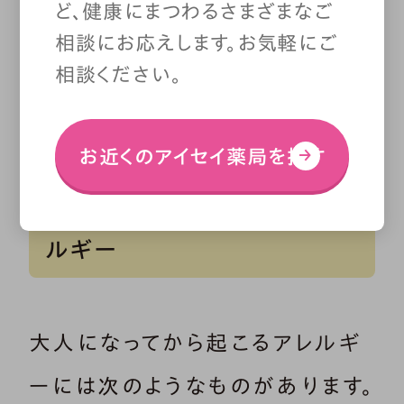
ど、健康にまつわるさまざまなご
続きを読む
１人がなんらかのアレルギー症状
相談にお応えします。お気軽にご
に悩まされているといわれるほど、
とても身近な疾患です。
相談ください。
一方で、「アレルギー反応が起こる
メカニズムについては理解できて
お近くのアイセイ薬局を探す
いない」という声も聞こえてきま
ゴム、金属、虫まで!? 大人に
す。この記事では、発症のしくみや
なってから発症しやすいアレ
検査のことなど、病院で診察を受
ルギー
ける前に知っておきたいアレルギ
ーの『基本のキ』を紹介します。ア
レルギーと上手に付き合っていく
ためにも、まずは正しい知識をきち
大人になってから起こるアレルギ
んと得ることから始めましょう。
ーには次のようなものがあります。