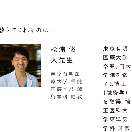
教えてくれるのは…
東京有明
松浦 悠
医療大学
人先生
卒業、同大
東京有明医
学院を修
療大学 保健
了し博士
医療学部 鍼
（鍼灸学）
灸学科 助教
を取得。埼
玉医科大
学東洋医
学科 非常