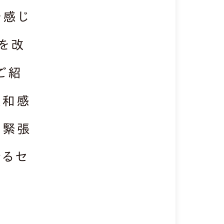
を感じ
を改
ご紹
違和感
、緊張
きるセ