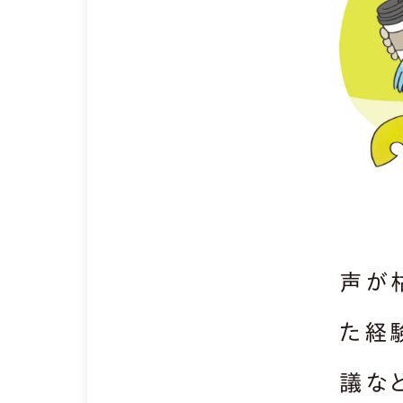
声が
た経
議な