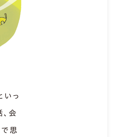
といっ
話、会
面で思