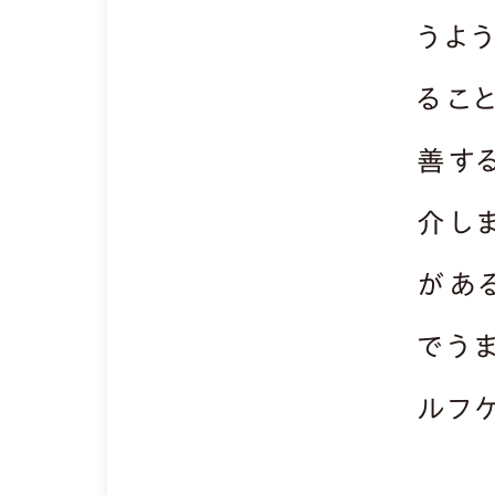
うよ
るこ
善す
介し
があ
でう
ルフ