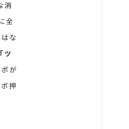
な消
に全
ではな
「ツ
ツボが
ツボ押