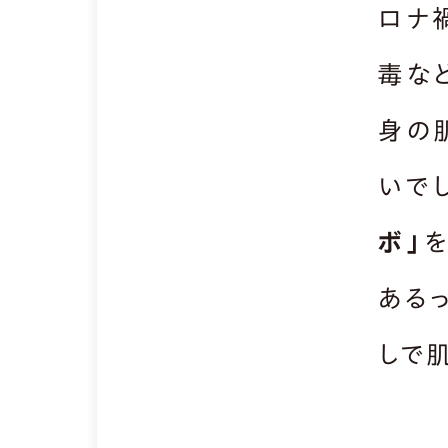
ロナ
毒な
身の
いで
ボ」
ある
しで