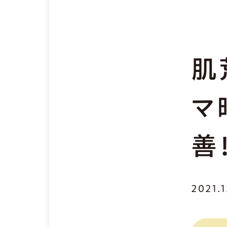
肌
マ
善
2021.