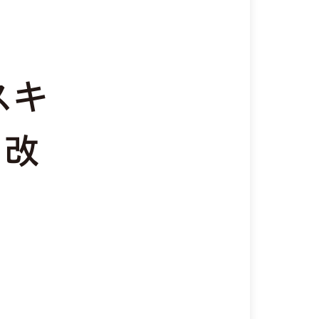
スキ
を改