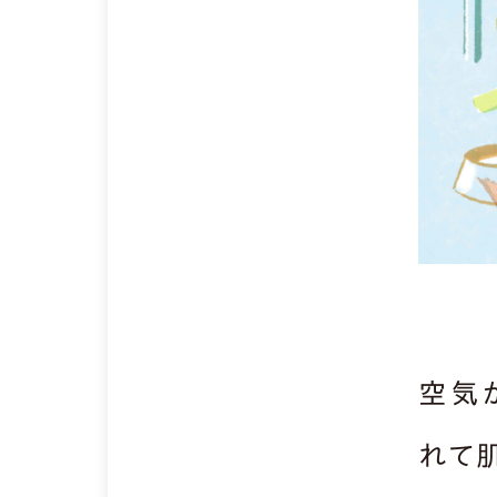
空気
れて