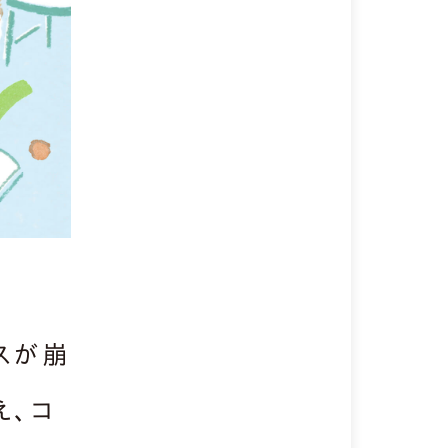
スが崩
え、コ