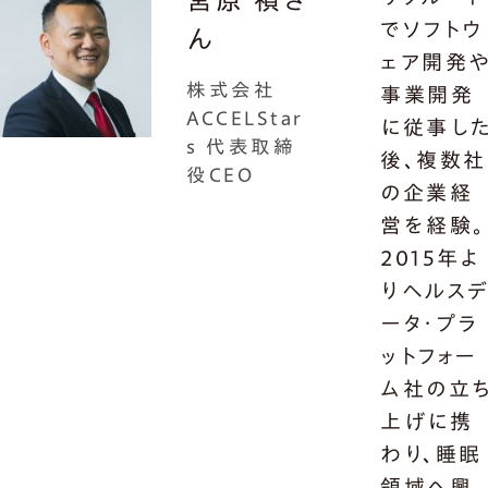
でソフトウ
ん
ェア開発
株式会社
事業開発
ACCELStar
に従事し
s 代表取締
後、複数社
役CEO
の企業経
営を経験。
2015年よ
りヘルス
ータ・プラ
ットフォー
ム社の立
上げに携
わり、睡眠
領域へ興