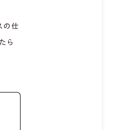
スの仕
たら