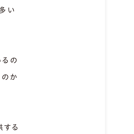
も多い
いるの
いのか
供する