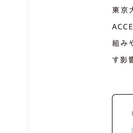
東京
ACC
組み
す影