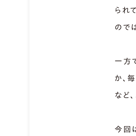
られ
ので
一方
か、
など
今回