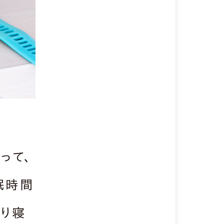
って、
眠時間
まり寝