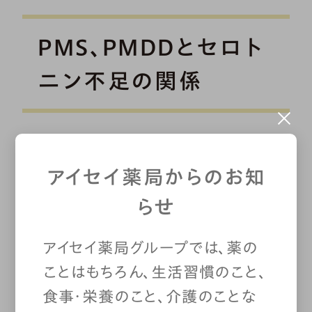
PMS、PMDDとセロト
ニン不足の関係
女性の10代〜40代には、PMS（月
アイセイ薬局からのお知
経前症候群）やPMDD（月経前不
らせ
快気分障害）で気分の落ち込みが
アイセイ薬局グループでは、薬の
強く出る人もいます。こうした症状
ことはもちろん、生活習慣のこと、
にもセロトニンが関係している可
食事・栄養のこと、介護のことな