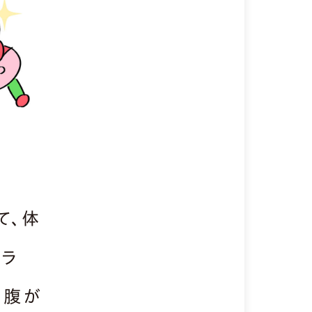
て、体
アラ
お腹が