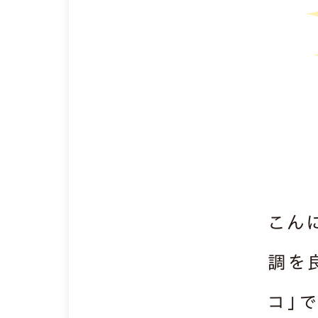
こん
調を
コ」