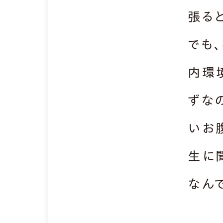
張る
でも
内環
ずな
いお
生に聞
なん