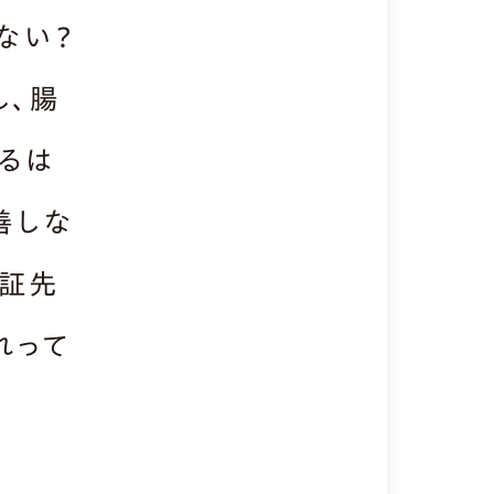
ない？
し、腸
るは
善しな
田証先
れって