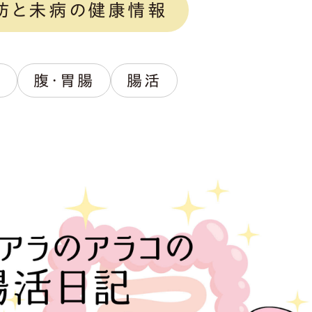
防と未病の健康情報
痛
腹・胃腸
腸活