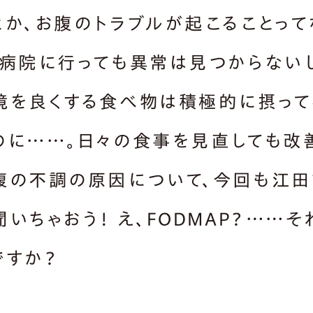
とか、お腹のトラブルが起こることって
、病院に行っても異常は見つからない
境を良くする食べ物は積極的に摂って
のに……。日々の食事を見直しても改
腹の不調の原因について、今回も江
いちゃおう！ え、FODMAP？……そ
ですか？