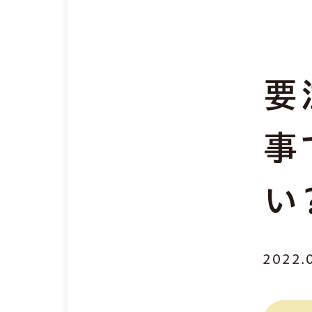
要
事
い
2022.