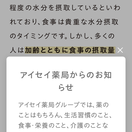
程度の水分を摂取しているといわ
れており、食事は貴重な水分摂取
のタイミングです。しかし、多くの
人は
加齢とともに食事の摂取量
が減るため、食事から摂れる水分
アイセイ薬局からのお知
も少なく
なります。
らせ
アイセイ薬局グループでは、薬の
腎機能が低下して尿の
ことはもちろん、生活習慣のこと、
食事・栄養のこと、介護のことな
量が増える