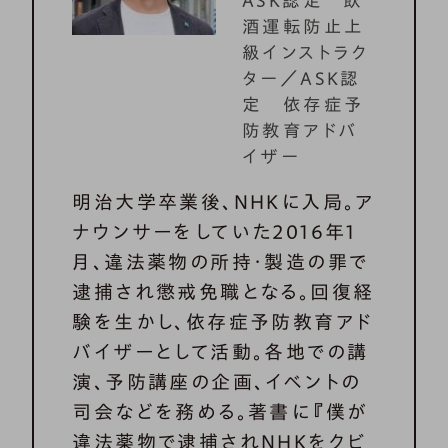
ASK認定 飲
酒運転防止上
級インストラク
ター／ASK認
定 依存症予
防教育アドバ
イザー
明治大学卒業後、NHKに入局。ア
ナウンサーをしていた2016年1
月、違法薬物の所持・製造の罪で
逮捕され懲戒免職となる。回復経
験を生かし、依存症予防教育アド
バイザーとして活動。各地での講
演、予防講座の企画、イベントの
司会などを務める。著書に『僕が
違法薬物で逮捕されNHKをクビ