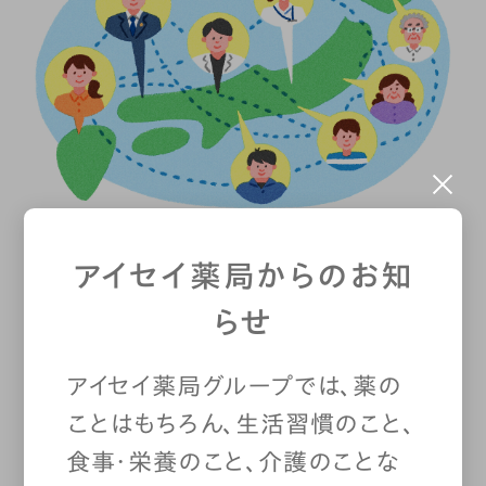
アイセイ薬局からのお知
そのほかにも、医師や看護師、福
らせ
祉関係者、学校教員やスクールカ
アイセイ薬局グループでは、薬の
ウンセラー、企業のメンタルヘル
ことはもちろん、生活習慣のこと、
食事・栄養のこと、介護のことな
ス担当者や人事担当者、弁護士、